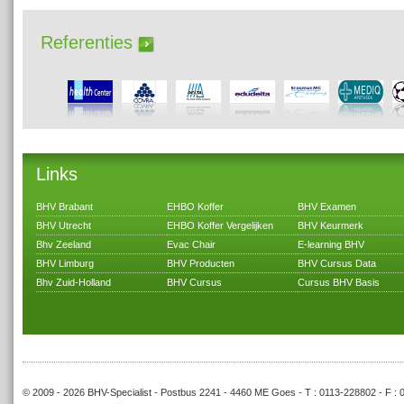
Referenties
Links
BHV Brabant
EHBO Koffer
BHV Examen
BHV Utrecht
EHBO Koffer Vergelijken
BHV Keurmerk
Bhv Zeeland
Evac Chair
E-learning BHV
BHV Limburg
BHV Producten
BHV Cursus Data
Bhv Zuid-Holland
BHV Cursus
Cursus BHV Basis
© 2009 - 2026 BHV-Specialist - Postbus 2241 - 4460 ME Goes - T : 0113-228802 - F : 