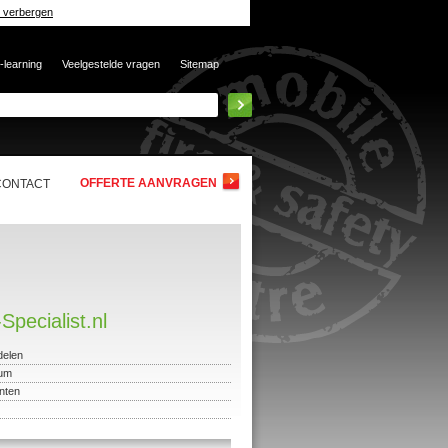
 verbergen
-learning
Veelgestelde vragen
Sitemap
OFFERTE AANVRAGEN
CONTACT
pecialist.nl
delen
rum
nten