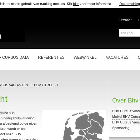
list.nl maakt gebruik van tracking cookies. Klik
hier
voor meer informatie. |
Deze melding
Extranet
E
V CURSUS DATA
REFERENTIES
WEBWINKEL
VACATURES
RSUS VARIANTEN
|
BHV UTRECHT
ht
Over Bhv-S
BHV Cursus Voor
list.nl is
Mobiel BHV Cent
n bedrijfshulpverlening
BHV Cursus Varia
ig afgestemd op de eigen
Sponsoring
laat, wordt er ook
. Met onze BHV
teiten levensecht worden