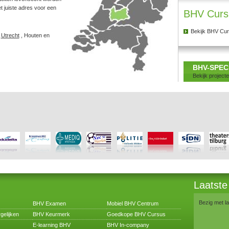
et juiste adres voor een
BHV Curs
Bekijk BHV Cur
n
Utrecht
, Houten en
BHV-SPEC
Bekijk project
Laatste
Bezig met la
BHV Examen
Mobiel BHV Centrum
gelijken
BHV Keurmerk
Goedkope BHV Cursus
E-learning BHV
BHV In-company