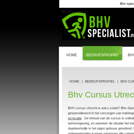
Bhv-specia
Bhv-Specialist.nl
HOME
BEDRIJFSPROFIEL
BH
HOME
|
BEDRIJFSPROFIEL
|
BHV CU
Bhv Cursus Utrec
BHV cursus Utrecht is wat u zoekt? Bhv-Specia
gespecialiseerd in het verzorgen van traininge
op locatie
. De inhoud van de cursus is volled
werkomgeving, en wanneer de situatie het toe
daadwerkelijk in het eigen gebouw geoefend
oefenmaterialen kunnen nagenoeg alle calami