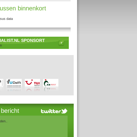
ussen binnenkort
sus data
IALIST.NL SPONSORT
en
 bericht
den..