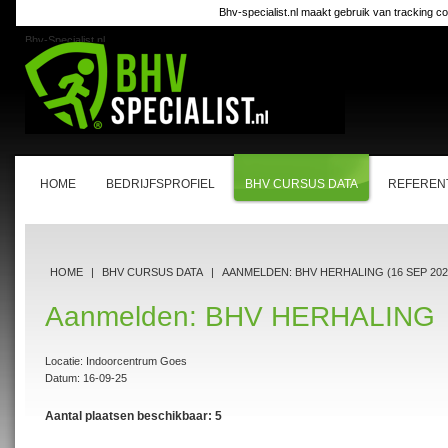
Bhv-specialist.nl maakt gebruik van tracking co
Bhv-Specialist.nl
HOME
BEDRIJFSPROFIEL
BHV CURSUS DATA
REFEREN
HOME
|
BHV CURSUS DATA
|
AANMELDEN: BHV HERHALING (16 SEP 202
Aanmelden: BHV HERHALING
Locatie: Indoorcentrum Goes
Datum: 16-09-25
Aantal plaatsen beschikbaar: 5