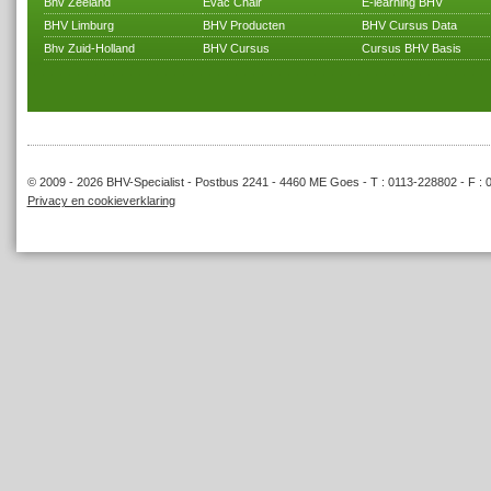
Bhv Zeeland
Evac Chair
E-learning BHV
BHV Limburg
BHV Producten
BHV Cursus Data
Bhv Zuid-Holland
BHV Cursus
Cursus BHV Basis
© 2009 - 2026 BHV-Specialist - Postbus 2241 - 4460 ME Goes - T : 0113-228802 - F : 
Privacy en cookieverklaring