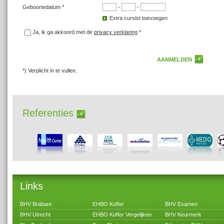
Geboortedatum *
-
-
Extra cursist toevoegen
Ja, ik ga akkoord met de
privacy verklaring
*
*) Verplicht in te vullen.
Referenties
Links
BHV Brabant
EHBO Koffer
BHV Examen
BHV Utrecht
EHBO Koffer Vergelijken
BHV Keurmerk